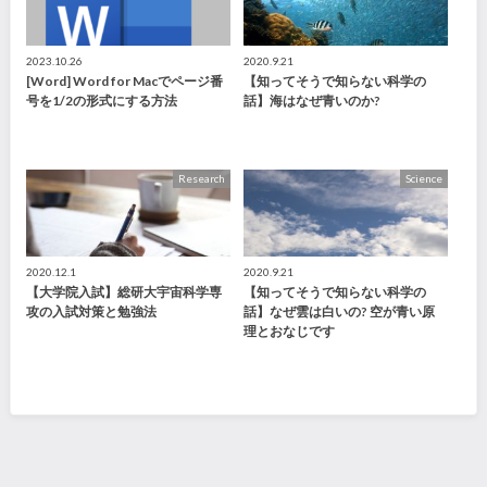
2023.10.26
2020.9.21
[Word] Word for Macでページ番
【知ってそうで知らない科学の
号を1/2の形式にする方法
話】海はなぜ青いのか?
Research
Science
2020.12.1
2020.9.21
【大学院入試】総研大宇宙科学専
【知ってそうで知らない科学の
攻の入試対策と勉強法
話】なぜ雲は白いの? 空が青い原
理とおなじです