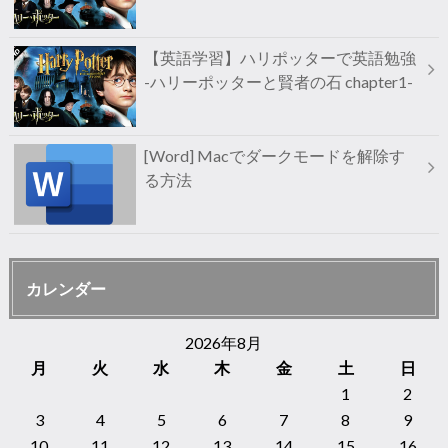
【英語学習】ハリポッターで英語勉強
-ハリーポッターと賢者の石 chapter1-
[Word] Macでダークモードを解除す
る方法
カレンダー
2026年8月
月
火
水
木
金
土
日
1
2
3
4
5
6
7
8
9
10
11
12
13
14
15
16