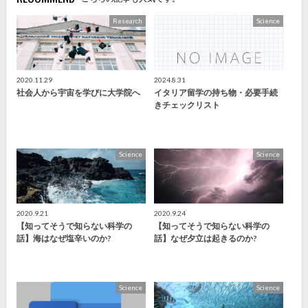
Research
Science
2020.11.29
2024.8.31
社会人から宇宙を学びに大学院へ
イタリア留学の持ち物・必要手続
きチェックリスト
Science
Science
2020.9.21
2020.9.24
【知ってそうで知らない科学の
【知ってそうで知らない科学の
話】海はなぜ塩辛いのか?
話】なぜ夕立は起きるのか?
Science
Science