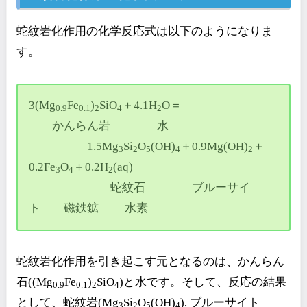
蛇紋岩化作用の化学反応式は以下のようになりま
す。
3(Mg
Fe
)
SiO
＋4.1H
O＝
0.9
0.1
2
4
2
かんらん岩 水
1.5Mg
Si
O
(OH)
＋0.9Mg(OH)
＋
3
2
5
4
2
0.2Fe
O
＋0.2H
(aq)
3
4
2
蛇紋石 ブルーサイ
ト 磁鉄鉱 水素
蛇紋岩化作用を引き起こす元となるのは、かんらん
石((Mg
Fe
)
SiO
)と水です。そして、反応の結果
0.9
0.1
2
4
として、蛇紋岩(Mg
Si
O
(OH)
), ブルーサイト
3
2
5
4