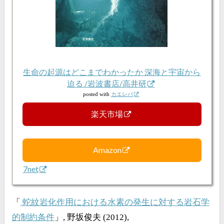
生命の起源はどこまでわかったか 深海と宇宙から
迫る /岩波書店/高井研
posted with
カエレバ
楽天市場
Amazon
7net
「
蛇紋岩化作用における水素の発生に対する岩石学
的制約条件
」, 野坂俊夫 (2012),