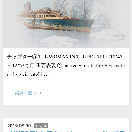
チャプター⑤ THE WOMAN IN THE PICTURE (10’47″
～12’53”) 〇 重要表現 ① be live via satellite He is with
us live via satellit…
続きを読む
2019.08.30
English