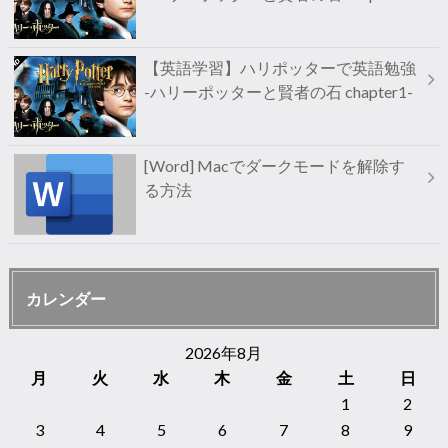
【英語学習】ハリポッターで英語勉強
-ハリーポッターと賢者の石 chapter1-
[Word] Macでダークモードを解除す
る方法
カレンダー
2026年8月
月
火
水
木
金
土
日
1
2
3
4
5
6
7
8
9